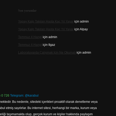
Son yorumlar
Yapay Kalp Takılan Hasta Kaç Yıl Yaşar
için
admin
Yapay Kalp Takılan Hasta Kaç Yıl Yaşar
için
Alpay
Temmuz 4 Hangi
için
admin
Temmuz 4 Hangi
için
Ilgaz
Laboratuvarda Çalışmak Için Ne Okumalı
için
admin
 0 726
Telegram: @karabul
ektedir. Bu nedenle, sitedeki içerikleri proaktif olarak denetleme veya
 etmiş sayılırlar. Bu internet sitesi, herhangi bir marka, kurum veya
niteliği taşımamakta olup, gerçek kurum ve kişiler hakkında paylaşım