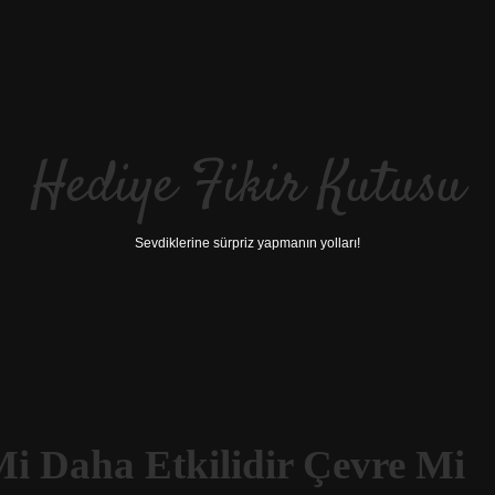
Hediye Fikir Kutusu
Sevdiklerine sürpriz yapmanın yolları!
Mi Daha Etkilidir Çevre Mi