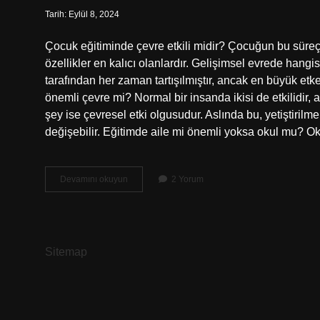
Tarih: Eylül 8, 2024
Çocuk eğitiminde çevre etkili midir? Çocuğun bu süreç
özellikler en kalıcı olanlardır. Gelişimsel evrede hang
tarafından her zaman tartışılmıştır, ancak en büyük etk
önemli çevre mi? Normal bir insanda ikisi de etkilidir,
şey ise çevresel etki olgusudur. Aslında bu, yetiştirilme
değişebilir. Eğitimde aile mi önemli yoksa okul mu? Ok
Çocuk
Devamını okuyun
2 Yorum
Eğitiminde
Aile
Mi
Daha
Etkilidir
Sitemap
Çevre
Mi