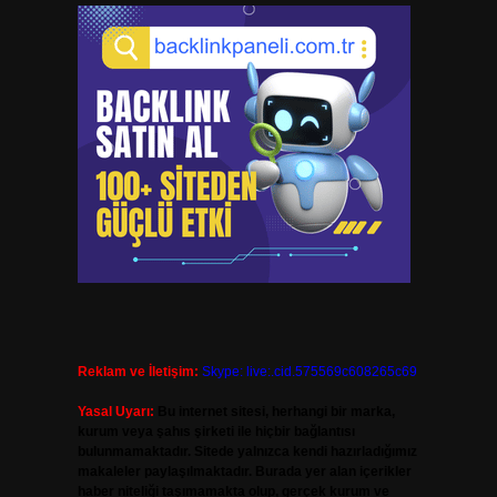
Reklam ve İletişim:
Skype: live:.cid.575569c608265c69
Yasal Uyarı:
Bu internet sitesi, herhangi bir marka,
kurum veya şahıs şirketi ile hiçbir bağlantısı
bulunmamaktadır. Sitede yalnızca kendi hazırladığımız
makaleler paylaşılmaktadır. Burada yer alan içerikler
haber niteliği taşımamakta olup, gerçek kurum ve