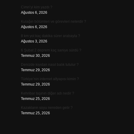
Cimri’yi kim yazdı ?
Ağustos 6, 2026
Kulağın bölümleri ve görevleri nelerdir ?
Ağustos 6, 2026
8 km yol kaç dakika sürer arabayla ?
Ağustos 3, 2026
6 Şubat 2 deprem kaç saniye sürdü ?
Temmuz 30, 2026
Denizde kıyıdan nasıl balık tutulur ?
Temmuz 29, 2026
Türkiye’nin internet altyapısı kimin ?
Temmuz 29, 2026
Kehribar taşının diğer adı nedir ?
Temmuz 25, 2026
Kazakların soyu nereden gelir ?
Temmuz 25, 2026