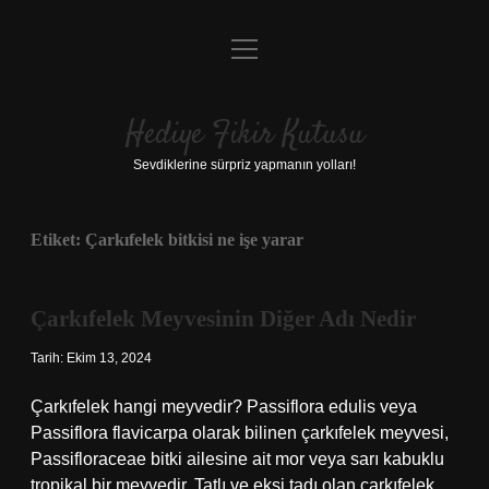
menüyü
Anasayfa
aç
Gizlilik Politikası
Hediye Fikir Kutusu
Yasal Uyarı
Sevdiklerine sürpriz yapmanın yolları!
Hakkımızda
Etiket:
Çarkıfelek bitkisi ne işe yarar
Çarkıfelek Meyvesinin Diğer Adı Nedir
Tarih: Ekim 13, 2024
Çarkıfelek hangi meyvedir? Passiflora edulis veya
Passiflora flavicarpa olarak bilinen çarkıfelek meyvesi,
Passifloraceae bitki ailesine ait mor veya sarı kabuklu
tropikal bir meyvedir. Tatlı ve ekşi tadı olan çarkıfelek