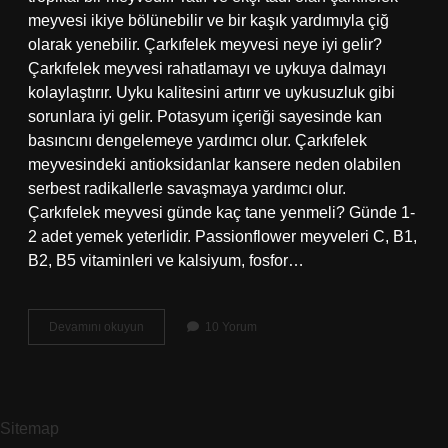
meyvesi ikiye bölünebilir ve bir kaşık yardımıyla çiğ
olarak yenebilir. Çarkıfelek meyvesi neye iyi gelir?
Çarkıfelek meyvesi rahatlamayı ve uykuya dalmayı
kolaylaştırır. Uyku kalitesini artırır ve uykusuzluk gibi
sorunlara iyi gelir. Potasyum içeriği sayesinde kan
basıncını dengelemeye yardımcı olur. Çarkıfelek
meyvesindeki antioksidanlar kansere neden olabilen
serbest radikallerle savaşmaya yardımcı olur.
Çarkıfelek meyvesi günde kaç tane yenmeli? Günde 1-
2 adet yemek yeterlidir. Passionflower meyveleri C, B1,
B2, B5 vitaminleri ve kalsiyum, fosfor…
Çarkıfelek
Devamını okuyun
10 Yorum
Meyvesinin
Diğer
Adı
Nedir
Sitemap