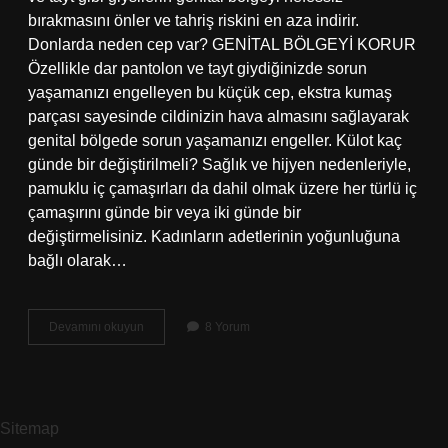
bırakmasını önler ve tahriş riskini en aza indirir.
Donlarda neden cep var? GENİTAL BÖLGEYİ KORUR
Özellikle dar pantolon ve tayt giydiğinizde sorun
yaşamanızı engelleyen bu küçük cep, ekstra kumaş
parçası sayesinde cildinizin hava almasını sağlayarak
genital bölgede sorun yaşamanızı engeller. Külot kaç
günde bir değiştirilmeli? Sağlık ve hijyen nedenleriyle,
pamuklu iç çamaşırları da dahil olmak üzere her türlü iç
çamaşırını günde bir veya iki günde bir
değiştirmelisiniz. Kadınların adetlerinin yoğunluğuna
bağlı olarak…
Kadın
Devamını okuyun
8 Yorum
Külotlarındaki
Cep
Ne
Işe
Yarar
Sitemap