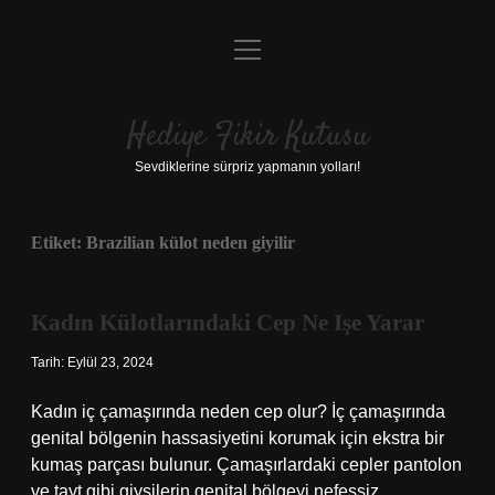
menüyü
Anasayfa
aç
Gizlilik Politikası
Hediye Fikir Kutusu
Yasal Uyarı
Sevdiklerine sürpriz yapmanın yolları!
Hakkımızda
Etiket:
Brazilian külot neden giyilir
Kadın Külotlarındaki Cep Ne Işe Yarar
Tarih: Eylül 23, 2024
Kadın iç çamaşırında neden cep olur? İç çamaşırında
genital bölgenin hassasiyetini korumak için ekstra bir
kumaş parçası bulunur. Çamaşırlardaki cepler pantolon
ve tayt gibi giysilerin genital bölgeyi nefessiz