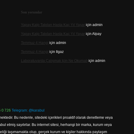
Son yorumlar
Yapay Kalp Takılan Hasta Kaç Yıl Yaşar
için
admin
Yapay Kalp Takılan Hasta Kaç Yıl Yaşar
için
Alpay
Temmuz 4 Hangi
için
admin
Temmuz 4 Hangi
için
Ilgaz
Laboratuvarda Çalışmak Için Ne Okumalı
için
admin
 0 726
Telegram: @karabul
ektedir. Bu nedenle, sitedeki içerikleri proaktif olarak denetleme veya
 etmiş sayılırlar. Bu internet sitesi, herhangi bir marka, kurum veya
niteliği taşımamakta olup, gerçek kurum ve kişiler hakkında paylaşım