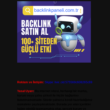
Reklam ve İletişim:
Skype: live:.cid.575569c608265c69
Yasal Uyarı:
Bu internet sitesi, herhangi bir marka,
kurum veya şahıs şirketi ile hiçbir bağlantısı
bulunmamaktadır. Sitede yalnızca kendi hazırladığımız
makaleler paylaşılmaktadır. Burada yer alan içerikler
haber niteliği taşımamakta olup, gerçek kurum ve