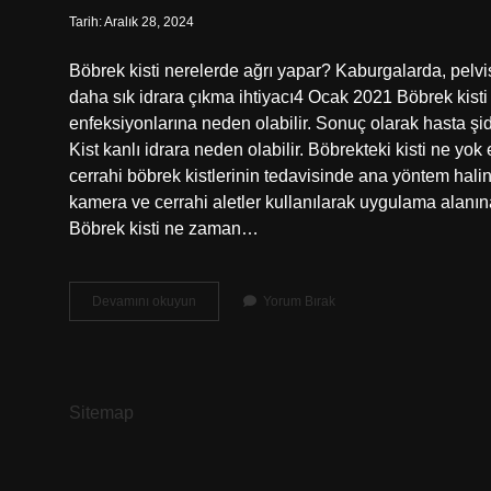
Tarih: Aralık 28, 2024
Böbrek kisti nerelerde ağrı yapar? Kaburgalarda, pelvist
daha sık idrara çıkma ihtiyacı4 Ocak 2021 Böbrek kisti ne
enfeksiyonlarına neden olabilir. Sonuç olarak hasta şid
Kist kanlı idrara neden olabilir. Böbrekteki kisti ne yo
cerrahi böbrek kistlerinin tedavisinde ana yöntem halin
kamera ve cerrahi aletler kullanılarak uygulama alanına ula
Böbrek kisti ne zaman…
Böbrek
Devamını okuyun
Yorum Bırak
Kisti
Belirtileri
Nelerdir
Sitemap