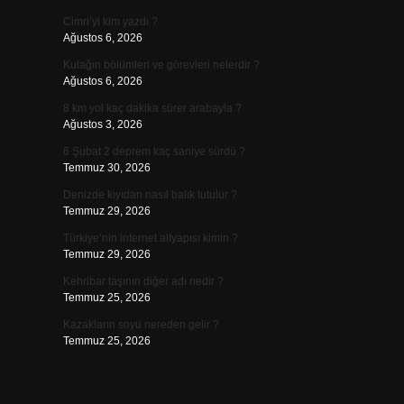
Cimri’yi kim yazdı ?
Ağustos 6, 2026
Kulağın bölümleri ve görevleri nelerdir ?
Ağustos 6, 2026
8 km yol kaç dakika sürer arabayla ?
Ağustos 3, 2026
6 Şubat 2 deprem kaç saniye sürdü ?
Temmuz 30, 2026
Denizde kıyıdan nasıl balık tutulur ?
Temmuz 29, 2026
Türkiye’nin internet altyapısı kimin ?
Temmuz 29, 2026
Kehribar taşının diğer adı nedir ?
Temmuz 25, 2026
Kazakların soyu nereden gelir ?
Temmuz 25, 2026