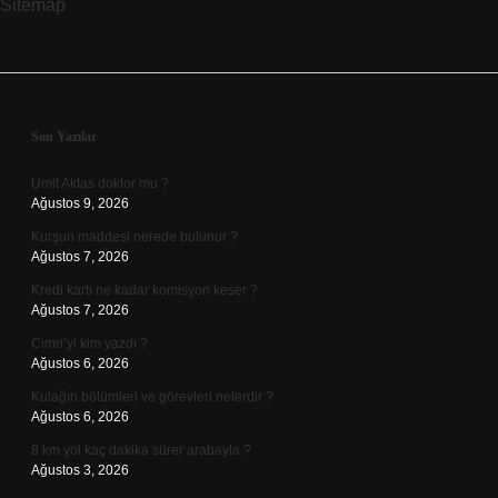
Sitemap
Sidebar
Son Yazılar
Umit Aktas doktor mu ?
Ağustos 9, 2026
Kurşun maddesi nerede bulunur ?
Ağustos 7, 2026
Kredi kartı ne kadar komisyon keser ?
Ağustos 7, 2026
Cimri’yi kim yazdı ?
Ağustos 6, 2026
Kulağın bölümleri ve görevleri nelerdir ?
Ağustos 6, 2026
8 km yol kaç dakika sürer arabayla ?
Ağustos 3, 2026