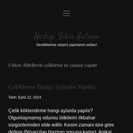
menüyü
Anasayfa
aç
Gizlilik Politikası
Hediye Fikir Kutusu
Yasal Uyarı
Sevdiklerine sürpriz yapmanın yolları!
Hakkımızda
Etiket:
Bitkilerde çelikleme ne zaman yapılır
Çelikleme Hangi Aylarda Yapılır
Tarih: Eylül 22, 2024
Çelik köklendirme hangi aylarda yapılır?
Olgunlaşmamış odunsu bitkilerin ilkbahar
sürgünlerinden elde edilir. Kesim zamanı türe göre
değişir (Nisan’dan Haziran sonuna kadar). Apikal