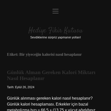
menüyü
Anasayfa
aç
Gizlilik Politikası
Hediye Fikir Kutusu
Yasal Uyarı
Sevdiklerine sürpriz yapmanın yolları!
Hakkımızda
Etiket:
Bir yiyeceğin kalorisi nasıl hesaplanır
Günlük Alman Gereken Kalori Miktarı
Nasıl Hesaplanır
Tarih: Eylül 26, 2024
Günlük alınması gereken kalori nasıl hesaplanır?
Günlük kalori hesaplaması. Erkekler için bazal
metabolizma hızı = 66,5 + (13,75 x vücut ağırlığınız