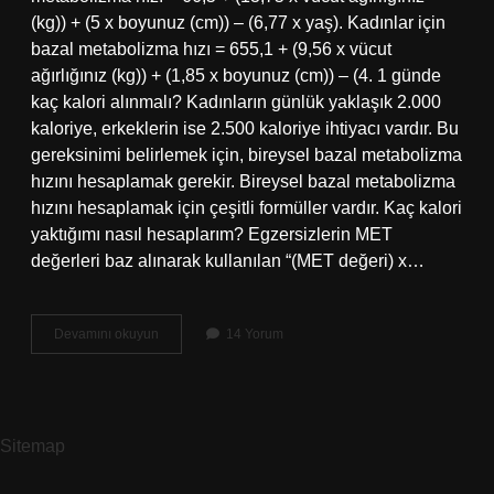
(kg)) + (5 x boyunuz (cm)) – (6,77 x yaş). Kadınlar için
bazal metabolizma hızı = 655,1 + (9,56 x vücut
ağırlığınız (kg)) + (1,85 x boyunuz (cm)) – (4. 1 günde
kaç kalori alınmalı? Kadınların günlük yaklaşık 2.000
kaloriye, erkeklerin ise 2.500 kaloriye ihtiyacı vardır. Bu
gereksinimi belirlemek için, bireysel bazal metabolizma
hızını hesaplamak gerekir. Bireysel bazal metabolizma
hızını hesaplamak için çeşitli formüller vardır. Kaç kalori
yaktığımı nasıl hesaplarım? Egzersizlerin MET
değerleri baz alınarak kullanılan “(MET değeri) x…
Günlük
Devamını okuyun
14 Yorum
Alman
Gereken
Kalori
Miktarı
Nasıl
Sitemap
Hesaplanır