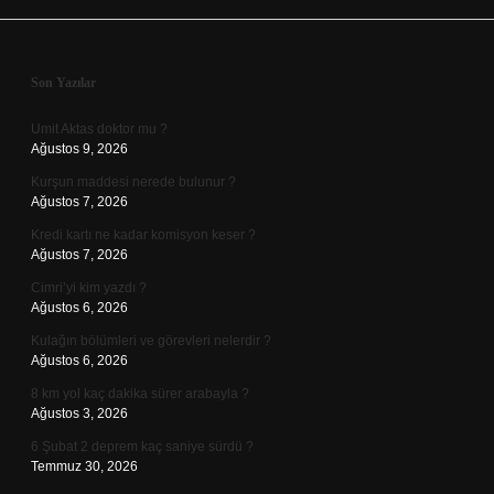
Sidebar
Son Yazılar
Umit Aktas doktor mu ?
Ağustos 9, 2026
Kurşun maddesi nerede bulunur ?
Ağustos 7, 2026
Kredi kartı ne kadar komisyon keser ?
Ağustos 7, 2026
Cimri’yi kim yazdı ?
Ağustos 6, 2026
Kulağın bölümleri ve görevleri nelerdir ?
Ağustos 6, 2026
8 km yol kaç dakika sürer arabayla ?
Ağustos 3, 2026
6 Şubat 2 deprem kaç saniye sürdü ?
Temmuz 30, 2026