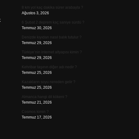
8 km yol kaç dakika sürer arabayla ?
Ağustos 3, 2026
k
6 Şubat 2 deprem kaç saniye sürdü ?
Temmuz 30, 2026
Denizde kıyıdan nasıl balık tutulur ?
Temmuz 29, 2026
Türkiye’nin internet altyapısı kimin ?
Temmuz 29, 2026
Kehribar taşının diğer adı nedir ?
Temmuz 25, 2026
Kazakların soyu nereden gelir ?
Temmuz 25, 2026
Almanca hangi dil kökeni ?
Temmuz 21, 2026
Cosmos kimin ?
Temmuz 17, 2026