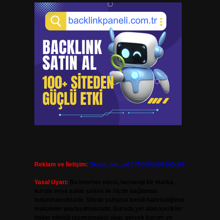
Reklam ve İletişim:
Skype: live:.cid.575569c608265c69
Yasal Uyarı:
Bu internet sitesi, herhangi bir marka,
kurum veya şahıs şirketi ile hiçbir bağlantısı
bulunmamaktadır. Sitede yalnızca kendi hazırladığımız
makaleler paylaşılmaktadır. Burada yer alan içerikler
haber niteliği taşımamakta olup, gerçek kurum ve