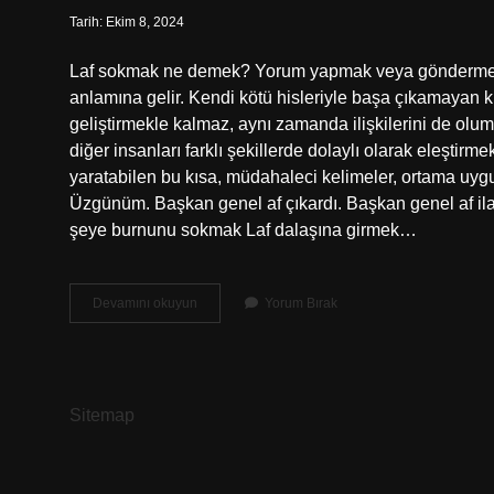
Tarih: Ekim 8, 2024
Laf sokmak ne demek? Yorum yapmak veya gönderme y
anlamına gelir. Kendi kötü hisleriyle başa çıkamayan kiş
geliştirmekle kalmaz, aynı zamanda ilişkilerini de olu
diğer insanları farklı şekillerde dolaylı olarak eleştirm
yaratabilen bu kısa, müdahaleci kelimeler, ortama uyg
Üzgünüm. Başkan genel af çıkardı. Başkan genel af ila
şeye burnunu sokmak Laf dalaşına girmek…
Ingilizce
Devamını okuyun
Yorum Bırak
Laf
Sokmak
Ne
Demek
Sitemap