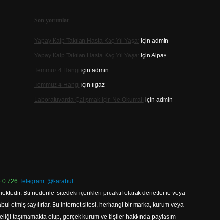
Son yorumlar
Yapay Kalp Takılan Hasta Kaç Yıl Yaşar
için
admin
Yapay Kalp Takılan Hasta Kaç Yıl Yaşar
için
Alpay
Temmuz 4 Hangi
için
admin
Temmuz 4 Hangi
için
Ilgaz
Laboratuvarda Çalışmak Için Ne Okumalı
için
admin
 0 726
Telegram: @karabul
ektedir. Bu nedenle, sitedeki içerikleri proaktif olarak denetleme veya
 etmiş sayılırlar. Bu internet sitesi, herhangi bir marka, kurum veya
niteliği taşımamakta olup, gerçek kurum ve kişiler hakkında paylaşım