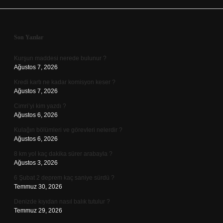
Sidebar
Son Yazılar
Kurşun maddesi nerede bulunur ?
Ağustos 7, 2026
Kredi kartı ne kadar komisyon keser ?
Ağustos 7, 2026
Cimri’yi kim yazdı ?
Ağustos 6, 2026
Kulağın bölümleri ve görevleri nelerdir ?
Ağustos 6, 2026
8 km yol kaç dakika sürer arabayla ?
Ağustos 3, 2026
6 Şubat 2 deprem kaç saniye sürdü ?
Temmuz 30, 2026
Denizde kıyıdan nasıl balık tutulur ?
Temmuz 29, 2026