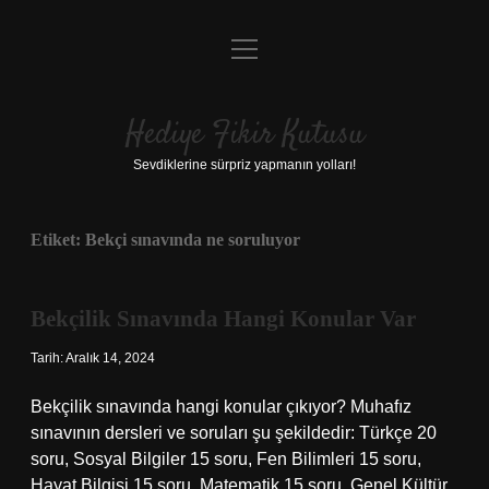
menüyü
Anasayfa
aç
Gizlilik Politikası
Hediye Fikir Kutusu
Yasal Uyarı
Sevdiklerine sürpriz yapmanın yolları!
Hakkımızda
Etiket:
Bekçi sınavında ne soruluyor
Bekçilik Sınavında Hangi Konular Var
Tarih: Aralık 14, 2024
Bekçilik sınavında hangi konular çıkıyor? Muhafız
sınavının dersleri ve soruları şu şekildedir: Türkçe 20
soru, Sosyal Bilgiler 15 soru, Fen Bilimleri 15 soru,
Hayat Bilgisi 15 soru, Matematik 15 soru, Genel Kültür