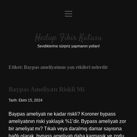
menüyü
Anasayfa
aç
Gizlilik Politikası
Hediye Fikir Kutusu
Yasal Uyarı
Sevdiklerine sürpriz yapmanın yolları!
Hakkımızda
Etiket:
Baypas ameliyatının yan etkileri nelerdir
Baypas Ameliyatı Riskli Mi
Tarih: Ekim 15, 2024
Baypas ameliyatı ne kadar riskli? Koroner bypass
ameliyatının riski yaklaşık %1’dir. Bypass ameliyatı zor
bir ameliyat mı? Tıkalı veya daralmış damar sayısına
bağlı olarak, bypass ameliyatı daha karmaşık ve zorlu