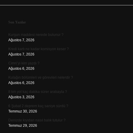
Sidebar
Son Yazılar
Kurşun maddesi nerede bulunur ?
Ağustos 7, 2026
Kredi kartı ne kadar komisyon keser ?
Ağustos 7, 2026
Cimri’yi kim yazdı ?
Ağustos 6, 2026
Kulağın bölümleri ve görevleri nelerdir ?
Ağustos 6, 2026
8 km yol kaç dakika sürer arabayla ?
Ağustos 3, 2026
6 Şubat 2 deprem kaç saniye sürdü ?
Temmuz 30, 2026
Denizde kıyıdan nasıl balık tutulur ?
Temmuz 29, 2026