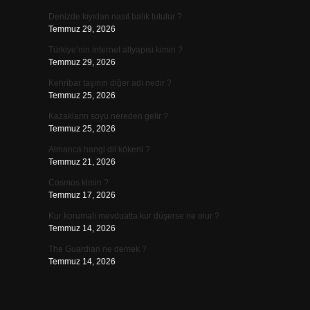
Denizde kıyıdan nasıl balık tutulur ?
Temmuz 29, 2026
Türkiye’nin internet altyapısı kimin ?
Temmuz 29, 2026
Kehribar taşının diğer adı nedir ?
Temmuz 25, 2026
Kazakların soyu nereden gelir ?
Temmuz 25, 2026
Almanca hangi dil kökeni ?
Temmuz 21, 2026
Cosmos kimin ?
Temmuz 17, 2026
Kur korumalı mevduatta kur düşerse ne olur ?
Temmuz 14, 2026
The Guardian ne demek ?
Temmuz 14, 2026