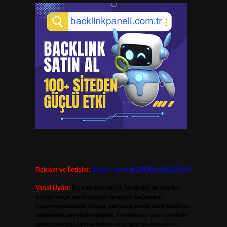
Reklam ve İletişim:
Skype: live:.cid.575569c608265c69
Yasal Uyarı:
Bu internet sitesi, herhangi bir marka,
kurum veya şahıs şirketi ile hiçbir bağlantısı
bulunmamaktadır. Sitede yalnızca kendi hazırladığımız
makaleler paylaşılmaktadır. Burada yer alan içerikler
haber niteliği taşımamakta olup, gerçek kurum ve