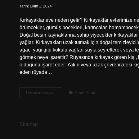
Tarih: Ekim 1, 2024
Kırkayaklar eve neden gelir? Kırkayaklar evlerimize ne
örümcekler, gümüş böcekleri, karıncalar, hamamböcekleri
Doğal besin kaynaklarına sahip yiyecekler kırkayaklar iç
yağlar: Kırkayakları uzak tutmak için doğal temizleyicil
ağacı yağı gibi kokulu yağları suyla seyrelterek veya t
görmek neye işarettir? Rüyasında kırkayak gören kişi, h
olduğuna işaret eder. Yakın veya uzak çevrenizdeki ki
eden rüyada…
Evde
Devamını okuyun
Yorum Bırak
Kırkayak
Çıkması
Ne
Anlama
Gelir
Sitemap