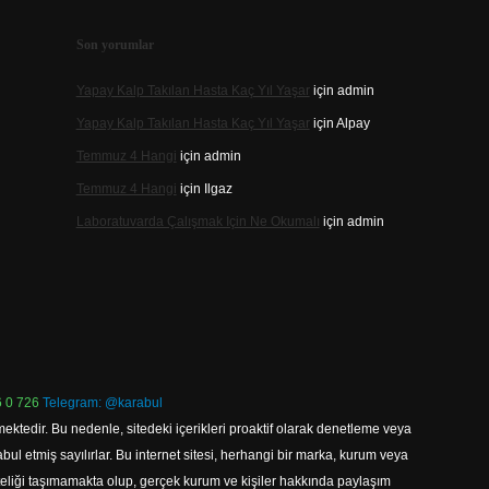
Son yorumlar
Yapay Kalp Takılan Hasta Kaç Yıl Yaşar
için
admin
Yapay Kalp Takılan Hasta Kaç Yıl Yaşar
için
Alpay
Temmuz 4 Hangi
için
admin
Temmuz 4 Hangi
için
Ilgaz
Laboratuvarda Çalışmak Için Ne Okumalı
için
admin
 0 726
Telegram: @karabul
ektedir. Bu nedenle, sitedeki içerikleri proaktif olarak denetleme veya
 etmiş sayılırlar. Bu internet sitesi, herhangi bir marka, kurum veya
niteliği taşımamakta olup, gerçek kurum ve kişiler hakkında paylaşım