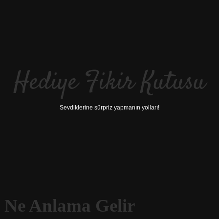
Hediye Fikir Kutusu
Sevdiklerine sürpriz yapmanın yolları!
 Ne Anlama Gelir