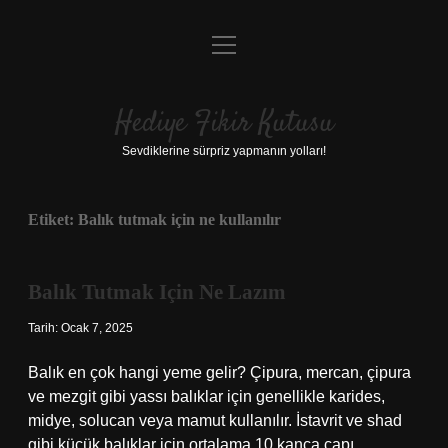
menüyü
Anasayfa
aç
Gizlilik Politikası
Hediye Fikir Kutusu
Yasal Uyarı
Sevdiklerine sürpriz yapmanın yolları!
Hakkımızda
Etiket:
Balık tutmak için ne kullanılır
Balık Tutmak Için Ne Lazım
Tarih: Ocak 7, 2025
Balık en çok hangi yeme gelir? Çipura, mercan, çipura
ve mezgit gibi yassı balıklar için genellikle karides,
midye, solucan veya mamut kullanılır. İstavrit ve shad
gibi küçük balıklar için ortalama 10 kanca çapı