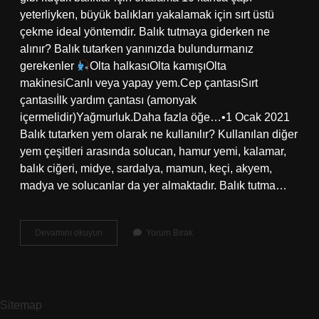
yeterliyken, büyük balıkları yakalamak için sırt üstü
çekme ideal yöntemdir. Balık tutmaya giderken ne
alınır? Balık tutarken yanınızda bulundurmanız
gerekenler
Olta halkasıOlta kamışıOlta
makinesiCanlı veya yapay yem.Cep çantasıSırt
çantasıİlk yardım çantası (amonyak
içermelidir)Yağmurluk.Daha fazla öğe…•1 Ocak 2021
Balık tutarken yem olarak ne kullanılır? Kullanılan diğer
yem çeşitleri arasında solucan, hamur yemi, kalamar,
balık ciğeri, midye, sardalya, mamun, keçi, akyem,
madya ve solucanlar da yer almaktadır. Balık tutma…
Balık
Devamını okuyun
Yorum Bırak
Tutmak
Için
Ne
Lazım
Sitemap