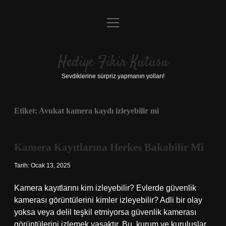
menüyü
Anasayfa
aç
Gizlilik Politikası
Hediye Fikir Kutusu
Yasal Uyarı
Sevdiklerine sürpriz yapmanın yolları!
Hakkımızda
Etiket:
Avukat kamera kaydı izleyebilir mi
Kamera Kayıtlarına Herkes Bakabilir Mi
Tarih: Ocak 13, 2025
Kamera kayıtlarını kim izleyebilir? Evlerde güvenlik
kamerası görüntülerini kimler izleyebilir? Adli bir olay
yoksa veya delil teşkil etmiyorsa güvenlik kamerası
görüntülerini izlemek yasaktır. Bu, kurum ve kuruluşlar