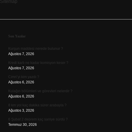
Sitemap
Sidebar
Son Yazılar
Kurşun maddesi nerede bulunur ?
Ağustos 7, 2026
Kredi kartı ne kadar komisyon keser ?
Ağustos 7, 2026
Cimri’yi kim yazdı ?
Ağustos 6, 2026
Kulağın bölümleri ve görevleri nelerdir ?
Ağustos 6, 2026
8 km yol kaç dakika sürer arabayla ?
Ağustos 3, 2026
6 Şubat 2 deprem kaç saniye sürdü ?
Temmuz 30, 2026