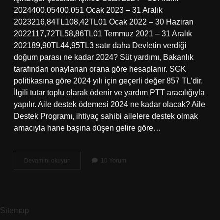
2024400.05400.051 Ocak 2023 – 31 Aralık
2023216,84TL108,42TL01 Ocak 2022 – 30 Haziran
2022117,72TL58,86TL01 Temmuz 2021 – 31 Aralık
202189,90TL44,95TL3 satır daha Devletin verdiği
doğum parası ne kadar 2024? Süt yardımı, Bakanlık
tarafından onaylanan orana göre hesaplanır. SGK
politikasına göre 2024 yılı için geçerli değer 857 TL’dir.
İlgili tutar toplu olarak ödenir ve yardım PTT aracılığıyla
yapılır. Aile destek ödemesi 2024 ne kadar olacak? Aile
Destek Programı, ihtiyaç sahibi ailelere destek olmak
amacıyla hane başına düşen gelire göre…
Devletin
Devamını okuyun
10 Yorum
Verdiği
Çocuk
Parası
Ne
Kadar
Sitemap