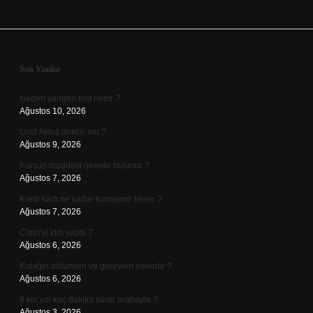
Sidebar
Son Yazılar
Neden yengen tost nedir ?
Ağustos 10, 2026
Umit Aktas doktor mu ?
Ağustos 9, 2026
Kurşun maddesi nerede bulunur ?
Ağustos 7, 2026
Kredi kartı ne kadar komisyon keser ?
Ağustos 7, 2026
Cimri’yi kim yazdı ?
Ağustos 6, 2026
Kulağın bölümleri ve görevleri nelerdir ?
Ağustos 6, 2026
8 km yol kaç dakika sürer arabayla ?
Ağustos 3, 2026