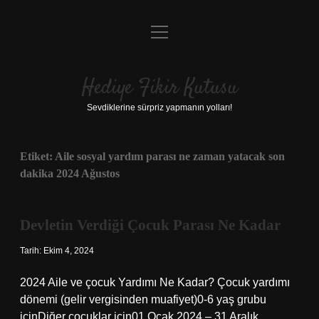
menüyü
Anasayfa
aç
Gizlilik Politikası
Hediye Fikir Kutusu
Yasal Uyarı
Sevdiklerine sürpriz yapmanın yolları!
Hakkımızda
Etiket:
Aile sosyal yardım parası ne zaman yatacak son
dakika 2024 Ağustos
Devletin Verdiği Çocuk Parası Ne Kadar
Tarih: Ekim 4, 2024
2024 Aile ve çocuk Yardımı Ne Kadar? Çocuk yardımı
dönemi (gelir vergisinden muafiyet)0-6 yaş grubu
içinDiğer çocuklar için01 Ocak 2024 – 31 Aralık