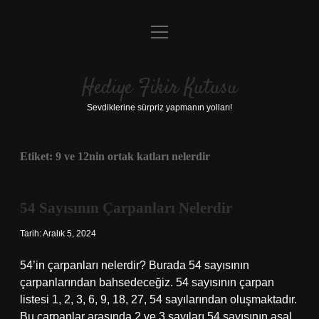
menüyü
Anasayfa
aç
Gizlilik Politikası
Hediye Fikir Kutusu
Yasal Uyarı
Sevdiklerine sürpriz yapmanın yolları!
Hakkımızda
Etiket:
9 ve 12nin ortak katları nelerdir
54 Sayısının Çarpanları Nelerdir
Tarih: Aralık 5, 2024
54’in çarpanları nelerdir? Burada 54 sayısının
çarpanlarından bahsedeceğiz. 54 sayısının çarpan
listesi 1, 2, 3, 6, 9, 18, 27, 54 sayılarından oluşmaktadır.
Bu çarpanlar arasında 2 ve 3 sayıları 54 sayısının asal