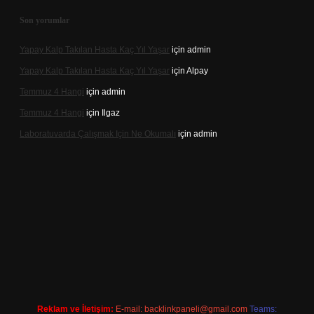
Son yorumlar
Yapay Kalp Takılan Hasta Kaç Yıl Yaşar
için
admin
Yapay Kalp Takılan Hasta Kaç Yıl Yaşar
için
Alpay
Temmuz 4 Hangi
için
admin
Temmuz 4 Hangi
için
Ilgaz
Laboratuvarda Çalışmak Için Ne Okumalı
için
admin
xper
betexpergir.net
Reklam ve İletişim:
E-mail:
backlinkpaneli@gmail.com
Teams: