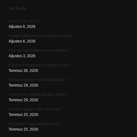
Sidebar
Son Yazılar
Cimri’yi kim yazdı ?
Ağustos 6, 2026
Kulağın bölümleri ve görevleri nelerdir ?
Ağustos 6, 2026
8 km yol kaç dakika sürer arabayla ?
Ağustos 3, 2026
6 Şubat 2 deprem kaç saniye sürdü ?
Temmuz 30, 2026
Denizde kıyıdan nasıl balık tutulur ?
Temmuz 29, 2026
Türkiye’nin internet altyapısı kimin ?
Temmuz 29, 2026
Kehribar taşının diğer adı nedir ?
Temmuz 25, 2026
Kazakların soyu nereden gelir ?
Temmuz 25, 2026