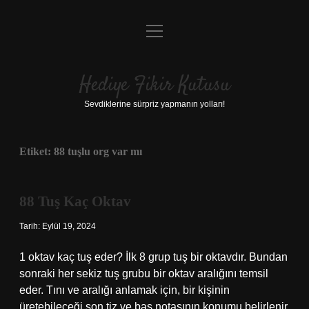
menüyü
Anasayfa
aç
Gizlilik Politikası
Hediye Fikir Kutusu
Yasal Uyarı
Sevdiklerine sürpriz yapmanın yolları!
Hakkımızda
Etiket:
88 tuşlu org var mı
88 Tuş Kaç Oktav
Tarih: Eylül 19, 2024
1 oktav kaç tuş eder? İlk 8 grup tuş bir oktavdır. Bundan
sonraki her sekiz tuş grubu bir oktav aralığını temsil
eder. Tını ve aralığı anlamak için, bir kişinin
üretebileceği son tiz ve bas notasının konumu belirlenir.