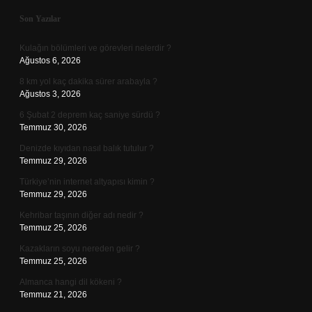
Sidebar
Son Yazılar
Kulağın bölümleri ve görevleri nelerdir ?
Ağustos 6, 2026
8 km yol kaç dakika sürer arabayla ?
Ağustos 3, 2026
6 Şubat 2 deprem kaç saniye sürdü ?
Temmuz 30, 2026
Denizde kıyıdan nasıl balık tutulur ?
Temmuz 29, 2026
Türkiye’nin internet altyapısı kimin ?
Temmuz 29, 2026
Kehribar taşının diğer adı nedir ?
Temmuz 25, 2026
Kazakların soyu nereden gelir ?
Temmuz 25, 2026
Almanca hangi dil kökeni ?
Temmuz 21, 2026