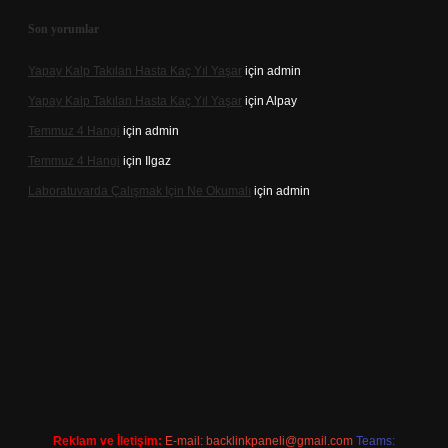
Son yorumlar
Yapay Kalp Takılan Hasta Kaç Yıl Yaşar
için
admin
Yapay Kalp Takılan Hasta Kaç Yıl Yaşar
için
Alpay
Temmuz 4 Hangi
için
admin
Temmuz 4 Hangi
için
Ilgaz
Laboratuvarda Çalışmak Için Ne Okumalı
için
admin
betexpergir.net
Reklam ve İletişim:
E-mail:
backlinkpaneli@gmail.com
Teams: