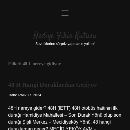
menüyü
Anasayfa
aç
Gizlilik Politikası
Hediye Fikir Kutusu
Yasal Uyarı
Sevdiklerine sürpriz yapmanın yolları!
Hakkımızda
Etiket:
48 L nereye gidiyor
48 H Hangi Duraklardan Geçiyor
Tarih: Aralık 17, 2024
48H nereye gider? 48H (IETT) 48H otobüs hattının ilk
durağı Hamidiye Mahallesi – Son Durak Yönü olup son
durağı Şişli Merkez – Mecidiyeköy Yönü. 48 hangi
duraklardan geçer? MECİDİYEKÖY AVM –