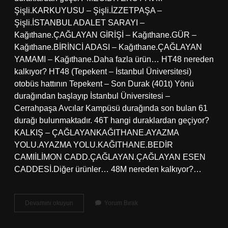
Şişli.KARKUYUSU – Şişli.İZZETPAŞA –
Şişli.İSTANBUL ADALET SARAYI –
Kağıthane.ÇAĞLAYAN GİRİŞİ – Kağıthane.GÜR –
Kağıthane.BİRİNCİ ADASI – Kağıthane.ÇAĞLAYAN
YAMAMI – Kağıthane.Daha fazla ürün… HT48 nereden
kalkıyor? HT48 (Tepekent – ​​İstanbul Üniversitesi)
otobüs hattının Tepekent – ​​Son Durak (401t) Yönü
durağından başlayıp İstanbul Üniversitesi –
Cerrahpaşa Avcılar Kampüsü durağında son bulan 61
durağı bulunmaktadır. 46T hangi duraklardan geçiyor?
KALKIŞ – ÇAĞLAYANKAĞITHANE.AYAZMA
YOLU.AYAZMA YOLU.KAĞITHANE.BEDİR
CAMIİLİMON CADD.ÇAĞLAYAN.ÇAĞLAYAN ESEN
CADDESİ.Diğer ürünler… 48M nereden kalkıyor?…
48
Devamını okuyun
Yorum Bırak
H
Hangi