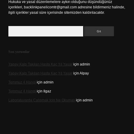
Hukuka ve yasal düzenlemelere aykırı olduğunu düşündüğünüz
içerikleri,
backlinkpanelicomtr@gmail.com
adresine bildirmeniz halinde,
ilgili içerikler yasal süre içerisinde sitemizden kaldırılacaktır.
Arama
Son yorumlar
Yapay Kalp Takılan Hasta Kaç Yıl Yaşar
için
admin
Yapay Kalp Takılan Hasta Kaç Yıl Yaşar
için
Alpay
Temmuz 4 Hangi
için
admin
Temmuz 4 Hangi
için
Ilgaz
Laboratuvarda Çalışmak Için Ne Okumalı
için
admin