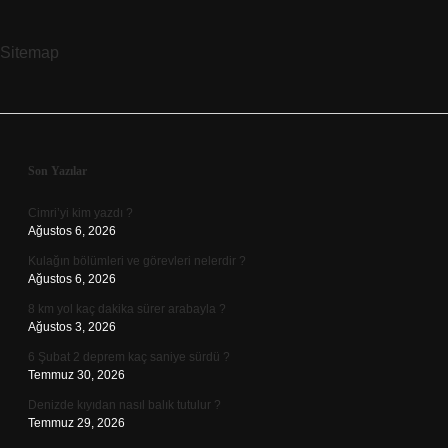
Duraklardan
Geçiyor
Sitemap
Sidebar
Son Yazılar
Cimri’yi kim yazdı ?
Ağustos 6, 2026
Kulağın bölümleri ve görevleri nelerdir ?
Ağustos 6, 2026
8 km yol kaç dakika sürer arabayla ?
Ağustos 3, 2026
6 Şubat 2 deprem kaç saniye sürdü ?
Temmuz 30, 2026
Denizde kıyıdan nasıl balık tutulur ?
Temmuz 29, 2026