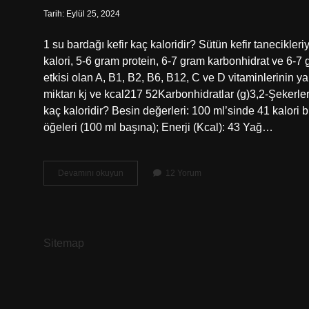
Tarih: Eylül 25, 2024
1 su bardağı kefir kaç kaloridir? Sütün kefir tanecikleri
kalori, 5-6 gram protein, 6-7 gram karbonhidrat ve 6-7 
etkisi olan A, B1, B2, B6, B12, C ve D vitaminlerinin yan
miktarı kj ve kcal217 52Karbonhidratlar (g)3,2-Şekerler
kaç kaloridir? Besin değerleri: 100 ml’sinde 41 kalori 
öğeleri (100 ml başına); Enerji (Kcal): 43 Yağ…
1
Devamını okuyun
12 Yorum
Su
Bardağı
Sade
Kefir
Kaç
Sitemap
Kalori