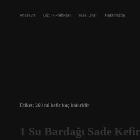
Anasayfa
Gizlilik Politikası
Yasal Uyarı
Hakkımızda
Etiket:
260 ml kefir kaç kaloridir
1 Su Bardağı Sade Kefi