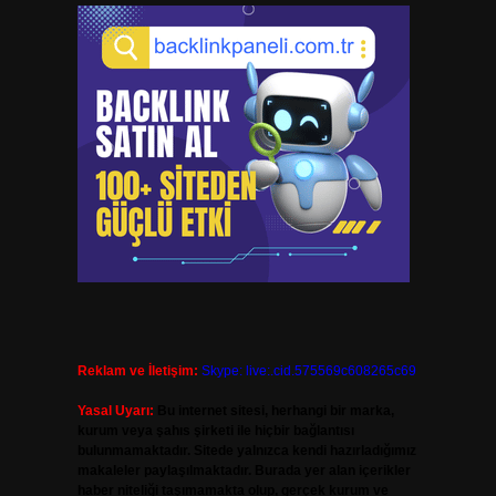
Reklam ve İletişim:
Skype: live:.cid.575569c608265c69
Yasal Uyarı:
Bu internet sitesi, herhangi bir marka,
kurum veya şahıs şirketi ile hiçbir bağlantısı
bulunmamaktadır. Sitede yalnızca kendi hazırladığımız
makaleler paylaşılmaktadır. Burada yer alan içerikler
haber niteliği taşımamakta olup, gerçek kurum ve