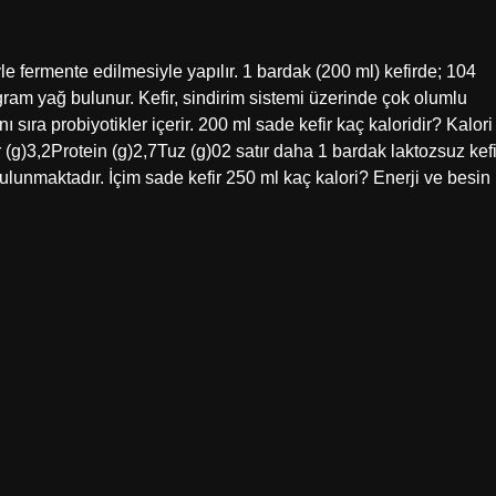
yle fermente edilmesiyle yapılır. 1 bardak (200 ml) kefirde; 104
gram yağ bulunur. Kefir, sindirim sistemi üzerinde çok olumlu
ı sıra probiyotikler içerir. 200 ml sade kefir kaç kaloridir? Kalori
 (g)3,2Protein (g)2,7Tuz (g)02 satır daha 1 bardak laktozsuz kefi
bulunmaktadır. İçim sade kefir 250 ml kaç kalori? Enerji ve besin