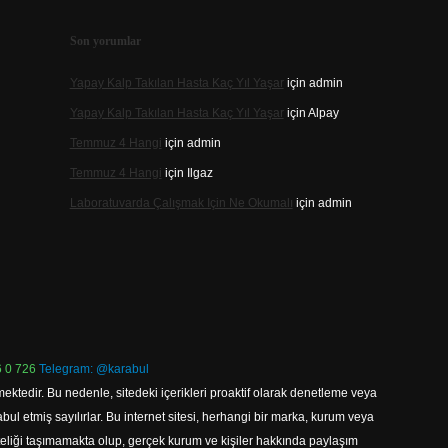
Son yorumlar
Yapay Kalp Takılan Hasta Kaç Yıl Yaşar
için
admin
Yapay Kalp Takılan Hasta Kaç Yıl Yaşar
için
Alpay
Temmuz 4 Hangi
için
admin
Temmuz 4 Hangi
için
Ilgaz
Laboratuvarda Çalışmak Için Ne Okumalı
için
admin
 0 726
Telegram: @karabul
ektedir. Bu nedenle, sitedeki içerikleri proaktif olarak denetleme veya
 etmiş sayılırlar. Bu internet sitesi, herhangi bir marka, kurum veya
niteliği taşımamakta olup, gerçek kurum ve kişiler hakkında paylaşım