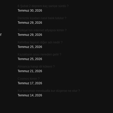
6 Şubat 2 deprem kaç saniye sürdü ?
Temmuz 30, 2026
Denizde kıyıdan nasıl balık tutulur ?
Temmuz 29, 2026
Türkiye’nin internet altyapısı kimin ?
r
Temmuz 29, 2026
Kehribar taşının diğer adı nedir ?
Temmuz 25, 2026
Kazakların soyu nereden gelir ?
Temmuz 25, 2026
Almanca hangi dil kökeni ?
Temmuz 21, 2026
Cosmos kimin ?
Temmuz 17, 2026
Kur korumalı mevduatta kur düşerse ne olur ?
Temmuz 14, 2026