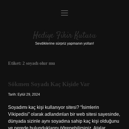
menüyü
Anasayfa
aç
Gizlilik Politikası
Hediye Fikir Kutusu
Yasal Uyarı
Sevdiklerine sürpriz yapmanın yolları!
Hakkımızda
Etiket:
2 soyadı olur mu
Sökmen Soyadı Kaç Kişide Var
Tarih: Eylül 29, 2024
Soyadımı kaç kişi kullanıyor sitesi? “İsimlerin
Vikipedisi” olarak adlandırılan bir web sitesi sayesinde,
dünyada sizinle aynı soyadına sahip kaç kişi olduğunu
ve nerede bulunduklarını öğrenebilirsiniz. Atalar,