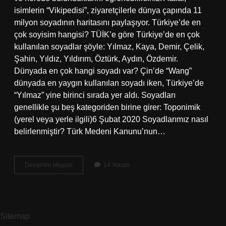
isimlerin “Vikipedisi”, ziyaretçilerle dünya çapında 11
milyon soyadının haritasını paylaşıyor. Türkiye’de en
çok soyisim hangisi? TÜİK’e göre Türkiye’de en çok
kullanılan soyadlar şöyle: Yılmaz, Kaya, Demir, Çelik,
Şahin, Yıldız, Yıldırım, Öztürk, Aydın, Özdemir.
Dünyada en çok hangi soyadı var? Çin’de “Wang”
dünyada en yaygın kullanılan soyadı iken, Türkiye’de
“Yılmaz” yine birinci sırada yer aldı. Soyadları
genellikle şu beş kategoriden birine girer: Toponimik
(yerel veya yerle ilgili)6 Şubat 2020 Soyadlarımız nasıl
belirlenmiştir? Türk Medeni Kanunu’nun…
Sökmen
Devamını okuyun
14 Yorum
Soyadı
Kaç
Kişide
Var
Sitemap