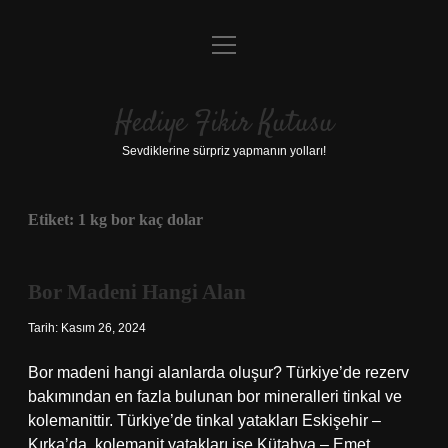
menüyü
Anasayfa
aç
Gizlilik Politikası
Hediye Fikir Kutusu
Yasal Uyarı
Sevdiklerine sürpriz yapmanın yolları!
Hakkımızda
Etiket:
1 kg bor kaç dolar
Bor Madeni Hangi Alan
Tarih: Kasım 26, 2024
Bor madeni hangi alanlarda oluşur? Türkiye’de rezerv
bakımından en fazla bulunan bor mineralleri tinkal ve
kolemanittir. Türkiye’de tinkal yatakları Eskişehir –
Kırka’da, kolemanit yatakları ise Kütahya – Emet,