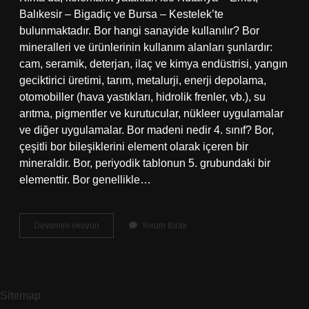
Balıkesir – Bigadiç ve Bursa – Kestelek’te
bulunmaktadır. Bor hangi sanayide kullanılır? Bor
mineralleri ve ürünlerinin kullanım alanları şunlardır:
cam, seramik, deterjan, ilaç ve kimya endüstrisi, yangın
geciktirici üretimi, tarım, metalurji, enerji depolama,
otomobiller (hava yastıkları, hidrolik frenler, vb.), su
arıtma, pigmentler ve kurutucular, nükleer uygulamalar
ve diğer uygulamalar. Bor madeni nedir 4. sınıf? Bor,
çeşitli bor bileşiklerini element olarak içeren bir
mineraldir. Bor, periyodik tablonun 5. grubundaki bir
elementtir. Bor genellikle…
Bor
Devamını okuyun
Yorum Bırak
Madeni
Hangi
Alan
Sitemap